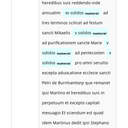
heredibus suis reddendo inde
annuatim
xv solidos
ad
numeral
tres terminos scilicet ad festum
sancti Mikaelis
v solidos
numeral
ad purificationem sancte Marie
v
solidos
ad pentecosten
v
numeral
solidos
pro omni seruitio
numeral
excepta aduocatione ecclesie sancti
Petri de Burnhamtorp que remanet
ipsi Martino et heredibus suis in
perpetuum et excepto capitali
mesuagio Et sciendum est quod
idem Martinus dedit ipsi Stephano