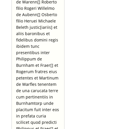
de Warenn[] Roberto
filio Rogeri Willelmo
de Aubenn[] Osberto
filio Heruei Michaele
Beleth justic[iariis] et
aliis baronibus et
fidelibus domini regis
ibidem tunc
presentibus inter
Philippum de
Burnham et Fraer[] et
Rogerum fratres eius
petentes et Martinum
de Warfles tenentem
de una carucata terre
cum pertinentiis in
Burnhamtorp unde
placitum fuit inter eos
in prefata curia
scilicet quod predicti
Philippus et Fraer[] et