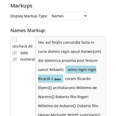
Markups
Display Markup Type:
Names Markup:
Hec est finalis concordia facta in
Uncheck All
curia domini regis apud Norwic[um]
date
numeral
die dominica proxima post festum
sancti Mikaelis
anno regni regis
Ricardi x
coram Ricardo
date
Elyens[] archidiacono Willelmo de
Warenn[] Roberto filio Rogeri
Willelmo de Aubenn[] Osberto filio
Heruei Michaele Beleth justic[iariis]