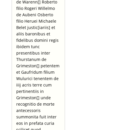
de Warenn[] Roberto
filio Rogeri Willelmo
de Aubeni Osberto
filio Heruei Michaele
Belet justic[iariis] et
aliis baronibus et
fidelibus domini regis
ibidem tunc
presentibus inter
Thurstanum de
Grimeston[] petentem
et Gaufridum filium
Wulurici tenentem de
iiij acris terre cum
pertinentiis in
Grimeston[] unde
recognitio de morte
antecessoris
summonita fuit inter
eos in prefata curia
scilicet quod