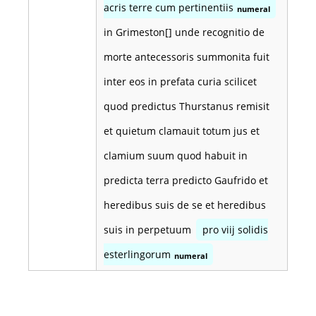
acris terre cum pertinentiis
numeral
in Grimeston[] unde recognitio de
morte antecessoris summonita fuit
inter eos in prefata curia scilicet
quod predictus Thurstanus remisit
et quietum clamauit totum jus et
clamium suum quod habuit in
predicta terra predicto Gaufrido et
heredibus suis de se et heredibus
suis in perpetuum
pro viij solidis
esterlingorum
numeral