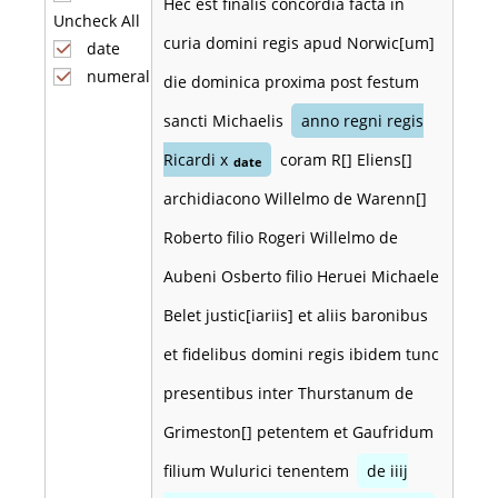
Hec est finalis concordia facta in
Uncheck All
curia domini regis apud Norwic[um]
date
numeral
die dominica proxima post festum
sancti Michaelis
anno regni regis
Ricardi x
coram R[] Eliens[]
date
archidiacono Willelmo de Warenn[]
Roberto filio Rogeri Willelmo de
Aubeni Osberto filio Heruei Michaele
Belet justic[iariis] et aliis baronibus
et fidelibus domini regis ibidem tunc
presentibus inter Thurstanum de
Grimeston[] petentem et Gaufridum
filium Wulurici tenentem
de iiij