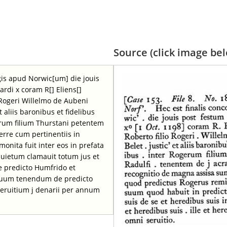
Source (click image belo
egis apud Norwic[um] die jouis
ardi x coram R[] Eliens[]
 Rogeri Willelmo de Aubeni
t aliis baronibus et fidelibus
erum filium Thurstani petentem
erre cum pertinentiis in
nita fuit inter eos in prefata
 quietum clamauit totum jus et
e predicto Humfrido et
etuum tenendum de predicto
 seruitium j denarii per annum