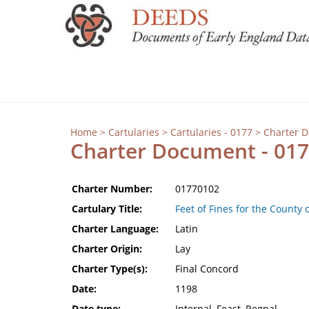
Home
>
Cartularies
>
Cartularies - 0177
> Charter 
Charter Document - 01
Charter Number:
01770102
Cartulary Title:
Feet of Fines for the County 
Charter Language:
Latin
Charter Origin:
Lay
Charter Type(s):
Final Concord
Date:
1198
Date type:
Internal, Feast, Regnal