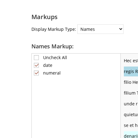
Markups
Display Markup Type:
Names Markup:
Uncheck All
Hec es
date
regis R
numeral
filio H
filium
unde r
quietu
se et 
denari