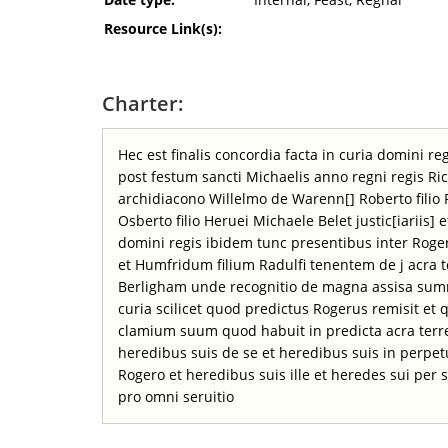
Resource Link(s):
Charter:
Hec est finalis concordia facta in curia domini r
post festum sancti Michaelis anno regni regis Ric
archidiacono Willelmo de Warenn[] Roberto filio
Osberto filio Heruei Michaele Belet justic[iariis] e
domini regis ibidem tunc presentibus inter Rog
et Humfridum filium Radulfi tenentem de j acra t
Berligham unde recognitio de magna assisa summo
curia scilicet quod predictus Rogerus remisit et
clamium suum quod habuit in predicta acra terr
heredibus suis de se et heredibus suis in perp
Rogero et heredibus suis ille et heredes sui per
pro omni seruitio