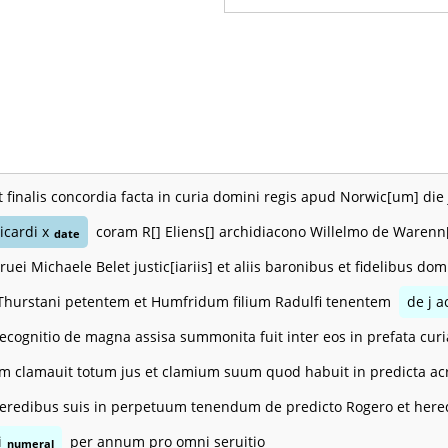
t finalis concordia facta in curia domini regis apud Norwic[um] die
icardi x
coram R[] Eliens[] archidiacono Willelmo de Warenn[
date
eruei Michaele Belet justic[iariis] et aliis baronibus et fidelibus 
 Thurstani petentem et Humfridum filium Radulfi tenentem
de j a
ecognitio de magna assisa summonita fuit inter eos in prefata curia
m clamauit totum jus et clamium suum quod habuit in predicta acr
heredibus suis in perpetuum tenendum de predicto Rogero et heredi
i
per annum pro omni seruitio
numeral