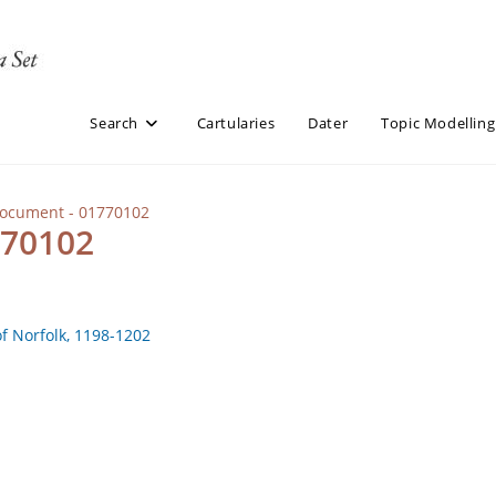
Search
Cartularies
Dater
Topic Modelling
Document - 01770102
770102
of Norfolk, 1198-1202