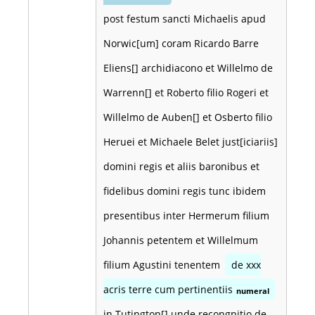
post festum sancti Michaelis apud
Norwic[um] coram Ricardo Barre
Eliens[] archidiacono et Willelmo de
Warrenn[] et Roberto filio Rogeri et
Willelmo de Auben[] et Osberto filio
Heruei et Michaele Belet just[iciariis]
domini regis et aliis baronibus et
fidelibus domini regis tunc ibidem
presentibus inter Hermerum filium
Johannis petentem et Willelmum
filium Agustini tenentem
de xxx
acris terre cum pertinentiis
numeral
in Tutington[] unde recongnitio de