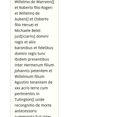
Willelmo de Warrenn[]
et Roberto filio Rogeri
et Willelmo de
Auben[] et Osberto
filio Heruei et
Michaele Belet
just[iciariis] domini
regis et aliis
baronibus et fidelibus
domini regis tunc
ibidem presentibus
inter Hermerum filium
Johannis petentem et
Willelmum filium
Agustini tenentem de
xxx acris terre cum
pertinentiis in
Tutington[] unde
recongnitio de morte
antecessoris
summonita fuit inter