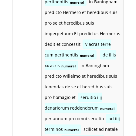
pertinentiis
in Baningham
numeral
predicto Hermero et heredibus suis
pro se et heredibus suis
imperpetuum Et predictus Hermerus
dedit et concessit
v acras terre
cum pertinentiis
de illis
numeral
xx acris
in Baningham
numeral
predicto Willelmo et heredibus suis
tenendas de se et heredibus suis
pro homagio et
seruitio iiij
denariorum reddendorum
numeral
per annum pro omni seruitio
ad iiij
terminos
scilicet ad natale
numeral