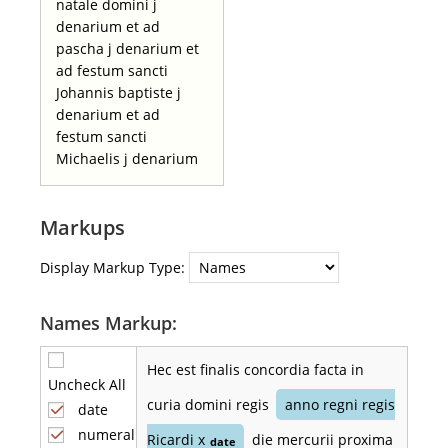
natale domini j
denarium et ad
pascha j denarium et
ad festum sancti
Johannis baptiste j
denarium et ad
festum sancti
Michaelis j denarium
Markups
Display Markup Type:
Names Markup:
Hec est finalis concordia facta in
Uncheck All
curia domini regis
anno regni regis
date
numeral
Ricardi x
die mercurii proxima
date