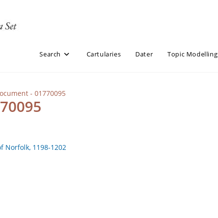
Search
Cartularies
Dater
Topic Modelling
Document - 01770095
770095
of Norfolk, 1198-1202