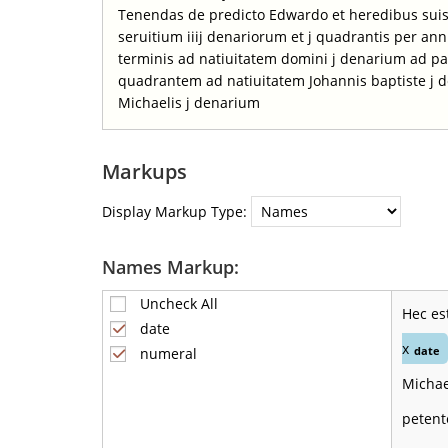
Tenendas de predicto Edwardo et heredibus suis 
seruitium iiij denariorum et j quadrantis per an
terminis ad natiuitatem domini j denarium ad pa
quadrantem ad natiuitatem Johannis baptiste j 
Michaelis j denarium
Markups
Display Markup Type:
Names Markup:
Uncheck All
Hec es
date
x
date
numeral
Michae
petent