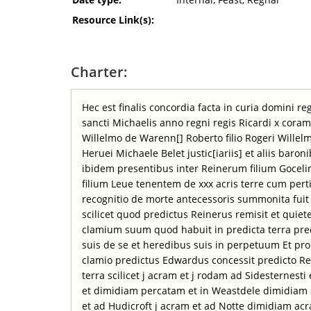
Resource Link(s):
Charter:
Hec est finalis concordia facta in curia domini r
sancti Michaelis anno regni regis Ricardi x coram
Willelmo de Warenn[] Roberto filio Rogeri Willel
Heruei Michaele Belet justic[iariis] et aliis baron
ibidem presentibus inter Reinerum filium Gocel
filium Leue tenentem de xxx acris terre cum per
recognitio de morte antecessoris summonita fuit i
scilicet quod predictus Reinerus remisit et quiet
clamium suum quod habuit in predicta terra pre
suis de se et heredibus suis in perpetuum Et pro 
clamio predictus Edwardus concessit predicto Re
terra scilicet j acram et j rodam ad Sidesternesti
et dimidiam percatam et in Weastdele dimidiam 
et ad Hudicroft j acram et ad Notte dimidiam ac