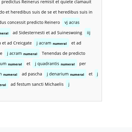
d predictus Reinerus remisit et quiete clamauit
o et heredibus suis de se et heredibus suis in
dus concessit predicto Reinero
vj acras
ad Sidesternesti et ad Suineswoing
iij
meral
 et ad Creicgate
j acram
et ad
numeral
le
j acram
Tenendas de predicto
numeral
orum
et
j quadrantis
per
numeral
numeral
m
ad pascha
j denarium
et
j
numeral
numeral
ad festum sancti Michaelis
j
ral