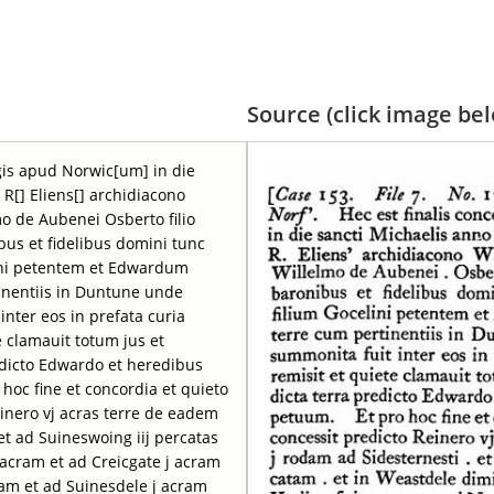
Source (click image belo
egis apud Norwic[um] in die
 R[] Eliens[] archidiacono
mo de Aubenei Osberto filio
ibus et fidelibus domini tunc
ini petentem et Edwardum
tinentiis in Duntune unde
nter eos in prefata curia
e clamauit totum jus et
dicto Edwardo et heredibus
hoc fine et concordia et quieto
inero vj acras terre de eadem
 et ad Suineswoing iij percatas
acram et ad Creicgate j acram
ram et ad Suinesdele j acram