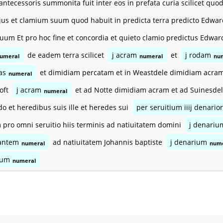
antecessoris summonita fuit inter eos in prefata curia scilicet quo
jus et clamium suum quod habuit in predicta terra predicto Edward
uum Et pro hoc fine et concordia et quieto clamio predictus Edwar
de eadem terra scilicet
j acram
et
j rodam
umeral
numeral
nu
as
et dimidiam percatam et in Weastdele dimidiam acram
numeral
oft
j acram
et ad Notte dimidiam acram et ad Suinesde
numeral
o et heredibus suis ille et heredes sui
per seruitium iiij denari
pro omni seruitio hiis terminis ad natiuitatem domini
j denariu
antem
ad natiuitatem Johannis baptiste
j denarium
numeral
nume
ium
numeral