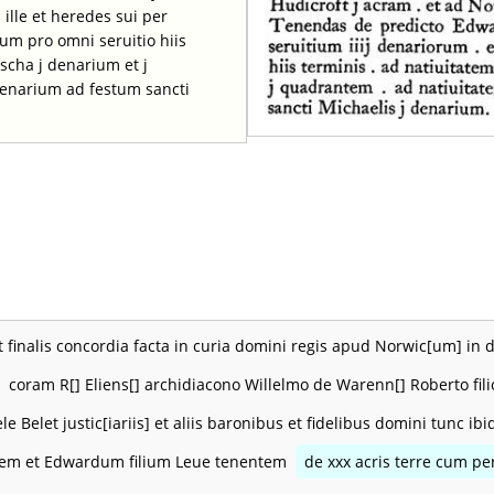
ille et heredes sui per
num pro omni seruitio hiis
scha j denarium et j
denarium ad festum sancti
t finalis concordia facta in curia domini regis apud Norwic[um] in 
coram R[] Eliens[] archidiacono Willelmo de Warenn[] Roberto fili
le Belet justic[iariis] et aliis baronibus et fidelibus domini tunc i
em et Edwardum filium Leue tenentem
de xxx acris terre cum per