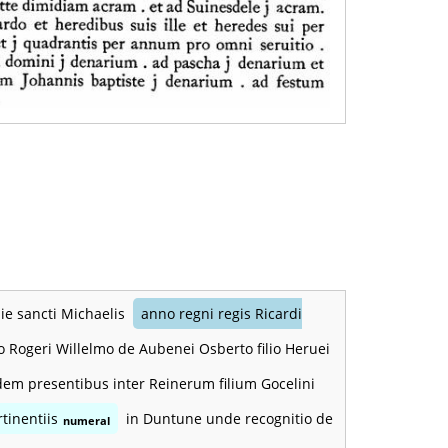
die sancti Michaelis
anno regni regis Ricardi
o Rogeri Willelmo de Aubenei Osberto filio Heruei
bidem presentibus inter Reinerum filium Gocelini
tinentiis
in Duntune unde recognitio de
numeral