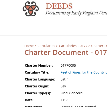
Home
>
Cartularies
>
Cartularies - 0177
> Charter 
Charter Document - 01
Charter Number:
01770095
Cartulary Title:
Feet of Fines for the County 
Charter Language:
Latin
Charter Origin:
Lay
Charter Type(s):
Final Concord
Date:
1198
Date type:
Internal, Feast, Regnal