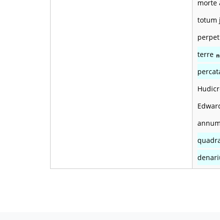
morte 
totum 
perpet
terre
n
percat
Hudicr
Edward
annum 
quadr
denar