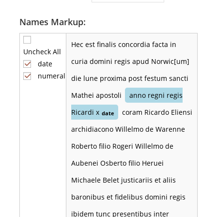
Names Markup:
Hec est finalis concordia facta in
Uncheck All
curia domini regis apud Norwic[um]
date
numeral
die lune proxima post festum sancti
Mathei apostoli
anno regni regis
Ricardi x
coram Ricardo Eliensi
date
archidiacono Willelmo de Warenne
Roberto filio Rogeri Willelmo de
Aubenei Osberto filio Heruei
Michaele Belet justicariis et aliis
baronibus et fidelibus domini regis
ibidem tunc presentibus inter