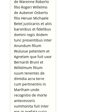
de Warenne Roberto
filio Rogeri Willelmo
de Aubenei Osberto
filio Heruei Michaele
Belet justicariis et aliis
baronibus et fidelibus
domini regis ibidem
tunc presentibus inter
Anundum filium
Wuluiue petentem et
Agnetam que fuit uxor
Bernardi Bruni et
Willelmum filium
suum tenentes de
dimidia acra terre
cum pertinentiis in
Martham unde
recognitio de morte
antecessoris
summonita fuit inter
eos in prefata curia