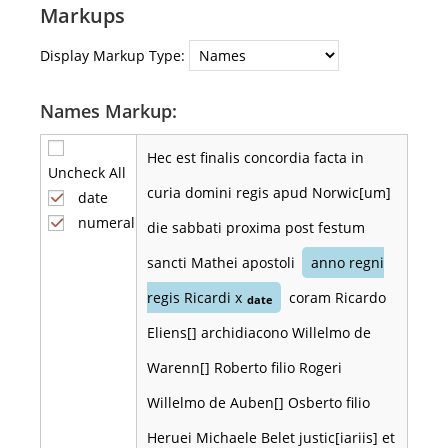
Markups
Display Markup Type:
Names Markup:
Hec est finalis concordia facta in
Uncheck All
curia domini regis apud Norwic[um]
date
numeral
die sabbati proxima post festum
sancti Mathei apostoli
anno regni
regis Ricardi x
coram Ricardo
date
Eliens[] archidiacono Willelmo de
Warenn[] Roberto filio Rogeri
Willelmo de Auben[] Osberto filio
Heruei Michaele Belet justic[iariis] et