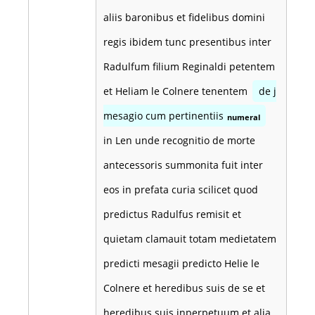
aliis baronibus et fidelibus domini
regis ibidem tunc presentibus inter
Radulfum filium Reginaldi petentem
et Heliam le Colnere tenentem
de j
mesagio cum pertinentiis
numeral
in Len unde recognitio de morte
antecessoris summonita fuit inter
eos in prefata curia scilicet quod
predictus Radulfus remisit et
quietam clamauit totam medietatem
predicti mesagii predicto Helie le
Colnere et heredibus suis de se et
heredibus suis inperpetuum et alia