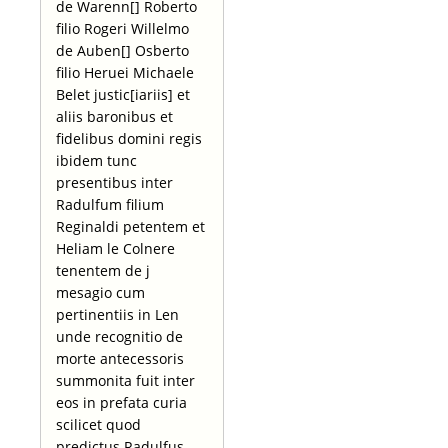
de Warenn[] Roberto
filio Rogeri Willelmo
de Auben[] Osberto
filio Heruei Michaele
Belet justic[iariis] et
aliis baronibus et
fidelibus domini regis
ibidem tunc
presentibus inter
Radulfum filium
Reginaldi petentem et
Heliam le Colnere
tenentem de j
mesagio cum
pertinentiis in Len
unde recognitio de
morte antecessoris
summonita fuit inter
eos in prefata curia
scilicet quod
predictus Radulfus