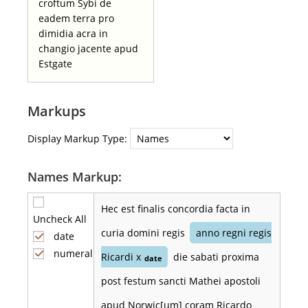
croftum Sybi de
eadem terra pro
dimidia acra in
changio jacente apud
Estgate
Markups
Display Markup Type:
Names Markup:
Hec est finalis concordia facta in
Uncheck All
curia domini regis
anno regni regis
date
numeral
Ricardi x
die sabati proxima
date
post festum sancti Mathei apostoli
apud Norwic[um] coram Ricardo