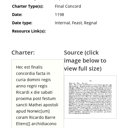
Charter Type(s):
Final Concord
Date:
1198
Date type:
Internal, Feast, Regnal
Resource Link(s):
Charter:
Source (click
image below to
Hec est finalis
view full size)
concordia facta in
curia domini regis
anno regni regis
Ricardi x die sabati
proxima post festum
sancti Mathei apostoli
apud Norwic[um]
coram Ricardo Barre
Eliens[] archidiacono