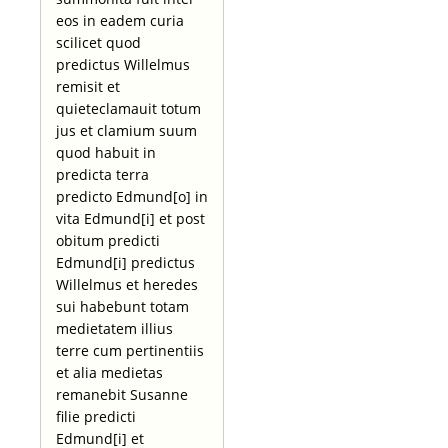
eos in eadem curia
scilicet quod
predictus Willelmus
remisit et
quieteclamauit totum
jus et clamium suum
quod habuit in
predicta terra
predicto Edmund[o] in
vita Edmund[i] et post
obitum predicti
Edmund[i] predictus
Willelmus et heredes
sui habebunt totam
medietatem illius
terre cum pertinentiis
et alia medietas
remanebit Susanne
filie predicti
Edmund[i] et