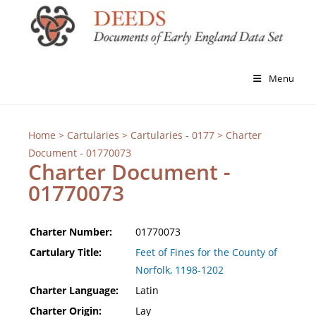
Menu
Home
>
Cartularies
>
Cartularies - 0177
> Charter
Document - 01770073
Charter Document -
01770073
Charter Number:
01770073
Cartulary Title:
Feet of Fines for the County of
Norfolk, 1198-1202
Charter Language:
Latin
Charter Origin:
Lay