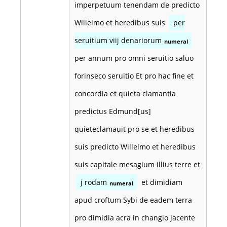
imperpetuum tenendam de predicto
Willelmo et heredibus suis
per
seruitium viij denariorum
numeral
per annum pro omni seruitio saluo
forinseco seruitio Et pro hac fine et
concordia et quieta clamantia
predictus Edmund[us]
quieteclamauit pro se et heredibus
suis predicto Willelmo et heredibus
suis capitale mesagium illius terre et
j rodam
et dimidiam
numeral
apud croftum Sybi de eadem terra
pro dimidia acra in changio jacente