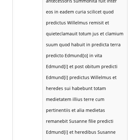
antecessoris summonita fuit inter
eos in eadem curia scilicet quod
predictus Willelmus remisit et
quieteclamauit totum jus et clamium
suum quod habuit in predicta terra
predicto Edmund[o] in vita
Edmund[i] et post obitum predicti
Edmund[i] predictus Willelmus et
heredes sui habebunt totam
medietatem illius terre cum
pertinentiis et alia medietas
remanebit Susanne filie predicti
Edmund[i] et heredibus Susanne