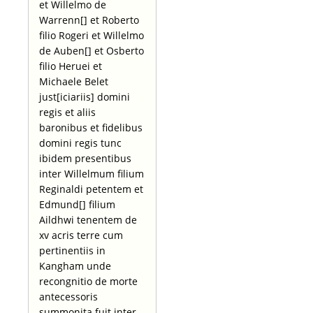
et Willelmo de
Warrenn[] et Roberto
filio Rogeri et Willelmo
de Auben[] et Osberto
filio Heruei et
Michaele Belet
just[iciariis] domini
regis et aliis
baronibus et fidelibus
domini regis tunc
ibidem presentibus
inter Willelmum filium
Reginaldi petentem et
Edmund[] filium
Aildhwi tenentem de
xv acris terre cum
pertinentiis in
Kangham unde
recongnitio de morte
antecessoris
summonita fuit inter