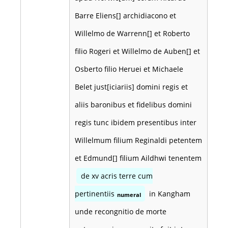
Barre Eliens[] archidiacono et
Willelmo de Warrenn[] et Roberto
filio Rogeri et Willelmo de Auben[] et
Osberto filio Heruei et Michaele
Belet just[iciariis] domini regis et
aliis baronibus et fidelibus domini
regis tunc ibidem presentibus inter
Willelmum filium Reginaldi petentem
et Edmund[] filium Aildhwi tenentem
de xv acris terre cum
pertinentiis
in Kangham
numeral
unde recongnitio de morte