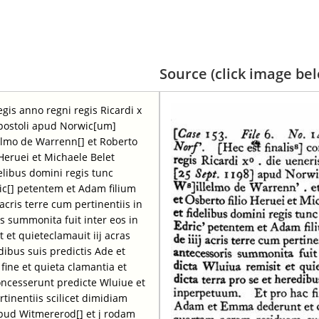
Source (click image belo
egis anno regni regis Ricardi x
apostoli apud Norwic[um]
lelmo de Warrenn[] et Roberto
 Heruei et Michaele Belet
idelibus domini regis tunc
ic[] petentem et Adam filium
cris terre cum pertinentiis in
s summonita fuit inter eos in
 et quieteclamauit iij acras
dibus suis predictis Ade et
ine et quieta clamantia et
ncesserunt predicte Wluiue et
inentiis scilicet dimidiam
pud Witmererod[] et j rodam