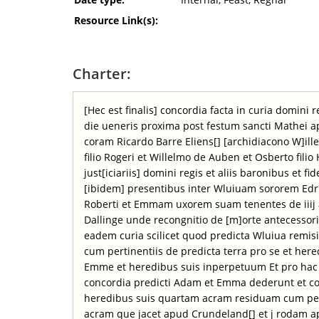
Resource Link(s):
Charter:
[Hec est finalis] concordia facta in curia domini r
die ueneris proxima post festum sancti Mathei 
coram Ricardo Barre Eliens[] [archidiacono W]il
filio Rogeri et Willelmo de Auben et Osberto filio
just[iciariis] domini regis et aliis baronibus et f
[ibidem] presentibus inter Wluiuam sororem Edr
Roberti et Emmam uxorem suam tenentes de iiij a
Dallinge unde recongnitio de [m]orte antecessori
eadem curia scilicet quod predicta Wluiua remisit
cum pertinentiis de predicta terra pro se et here
Emme et heredibus suis inperpetuum Et pro hac f
concordia predicti Adam et Emma dederunt et co
heredibus suis quartam acram residuam cum pert
acram que jacet apud Crundeland[] et j rodam a