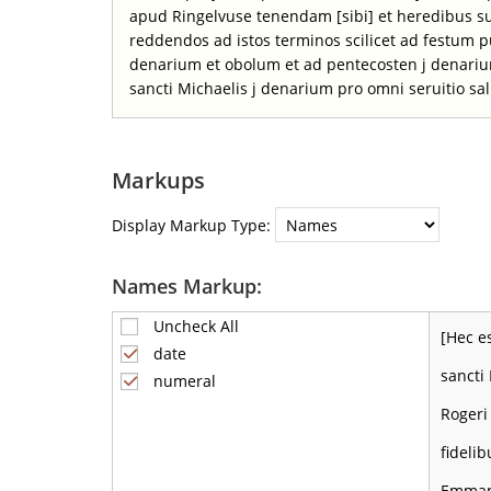
apud Ringelvuse tenendam [sibi] et heredibus su
reddendos ad istos terminos scilicet ad festum pu
denarium et obolum et ad pentecosten j denariu
sancti Michaelis j denarium pro omni seruitio sal
Markups
Display Markup Type:
Names Markup:
Uncheck All
[Hec es
date
sancti
numeral
Rogeri 
fideli
Emmam