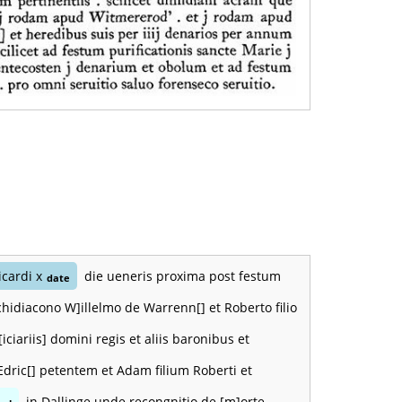
icardi x
die ueneris proxima post festum
date
hidiacono W]illelmo de Warrenn[] et Roberto filio
ciariis] domini regis et aliis baronibus et
dric[] petentem et Adam filium Roberti et
in Dallinge unde recongnitio de [m]orte