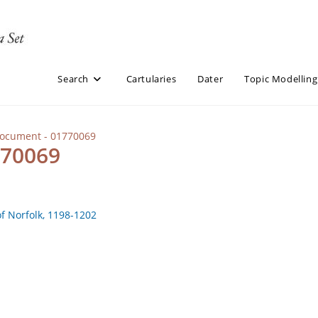
Search
Cartularies
Dater
Topic Modelling
Document - 01770069
770069
of Norfolk, 1198-1202