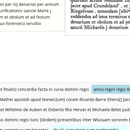
is per iiij denarios per annum
rificationis sancte Marie j
m et obolum et ad festum
uo forenseco seruitio
t finalis] concordia facta in curia domini regis
anno regni regis R
 Mathei apostoli apud Norwic[um] coram Ricardo Barre Eliens[] [arc
et Willelmo de Auben et Osberto filio Heruei et Michaele Belet just[i
bus domini regis tunc [ibidem] presentibus inter Wluiuam sororem E
 uxorem suam tenentes
de iiij acris terre cum pertinentiis