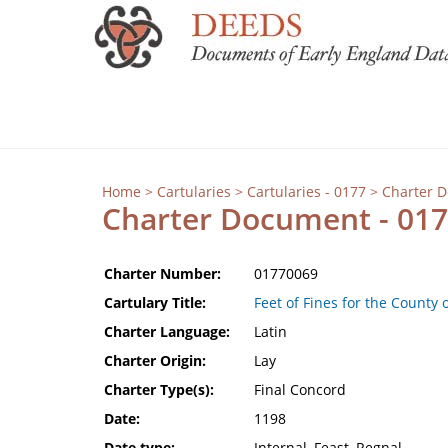
Home
>
Cartularies
>
Cartularies - 0177
> Charter 
Charter Document - 01
Charter Number:
01770069
Cartulary Title:
Feet of Fines for the County 
Charter Language:
Latin
Charter Origin:
Lay
Charter Type(s):
Final Concord
Date:
1198
Date type:
Internal, Feast, Regnal