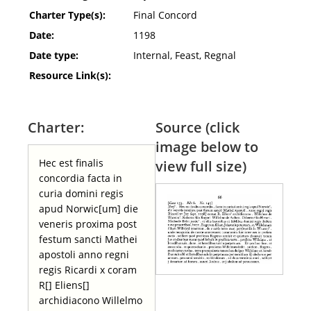
Charter Type(s):
Final Concord
Date:
1198
Date type:
Internal, Feast, Regnal
Resource Link(s):
Charter:
Source (click
image below to
Hec est finalis
view full size)
concordia facta in
curia domini regis
apud Norwic[um] die
veneris proxima post
festum sancti Mathei
apostoli anno regni
regis Ricardi x coram
R[] Eliens[]
archidiacono Willelmo