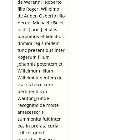
de Warenn[] Roberto
filio Rogeri Willelmo
de Auben Osberto filio
Heruei Michaele Belet
justic[iariis] et aliis
baronibus et fidelibus
domini regis ibidem
tunc presentibus inter
Rogerum filium
Johannis petentem et
Willelmum filium
Willelmi tenentem de
v acris terre cum
pertinentiis in
Wauton[] unde
recognitio de morte
antecessoris
summonita fuit inter
eos in prefata curia
scilicet quod
predictus Rogerus