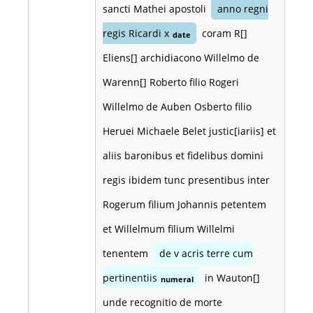
sancti Mathei apostoli
anno regni
regis Ricardi x
coram R[]
date
Eliens[] archidiacono Willelmo de
Warenn[] Roberto filio Rogeri
Willelmo de Auben Osberto filio
Heruei Michaele Belet justic[iariis] et
aliis baronibus et fidelibus domini
regis ibidem tunc presentibus inter
Rogerum filium Johannis petentem
et Willelmum filium Willelmi
tenentem
de v acris terre cum
pertinentiis
in Wauton[]
numeral
unde recognitio de morte