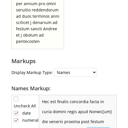
per annum pro omni
seruitio reddendorum
ad duos terminos anni
scilicet j denarium ad
festum sancti Andree
et j obolum ad
pentecosten
Markups
Display Markup Type:
Names Markup:
Hec est finalis concordia facta in
Uncheck All
curia domini regis apud Norwic[um]
date
numeral
die veneris proxima post festum