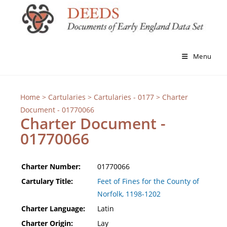
Menu
Home
>
Cartularies
>
Cartularies - 0177
> Charter
Document - 01770066
Charter Document -
01770066
Charter Number:
01770066
Cartulary Title:
Feet of Fines for the County of
Norfolk, 1198-1202
Charter Language:
Latin
Charter Origin:
Lay