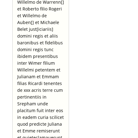
Willelmo de Warrenn[]
et Roberto filio Rogeri
et Willelmo de
Auben[] et Michaele
Belet just[iciariis]
domini regis et aliis
baronibus et fidelibus
domini regis tunc
ibidem presentibus
inter Wimer filium
Willelmi petentem et
Julianam et Emmam
filias Ricardi tenentes
de xxx acris terre cum
pertinentiis in
Srepham unde
placitum fuit inter eos
in eadem curia scilicet
quod predicte Juliana
et Emme remiserunt
et quieteclamauerunt