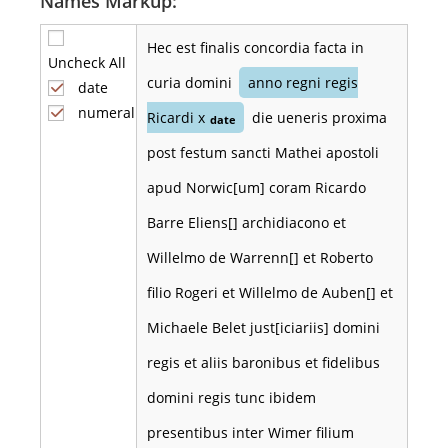
Names Markup:
Hec est finalis concordia facta in
Uncheck All
curia domini
anno regni regis
date
numeral
Ricardi x
die ueneris proxima
date
post festum sancti Mathei apostoli
apud Norwic[um] coram Ricardo
Barre Eliens[] archidiacono et
Willelmo de Warrenn[] et Roberto
filio Rogeri et Willelmo de Auben[] et
Michaele Belet just[iciariis] domini
regis et aliis baronibus et fidelibus
domini regis tunc ibidem
presentibus inter Wimer filium