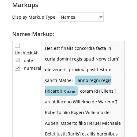
Markups
Display Markup Type:
Names Markup:
Hec est finalis concordia facta in
Uncheck All
curia domini regis apud Norwic[um]
date
numeral
die veneris proxima post festum
sancti Mathei
anno regni regis
[Ricardi] x
coram R[] Eliens[]
date
archidiacono Willelmo de Warenn[]
Roberto filio Rogeri Willelmo de
Aubeni Osberto filio Heruei Michaele
Belet justic[iariis] et aliis baronibus