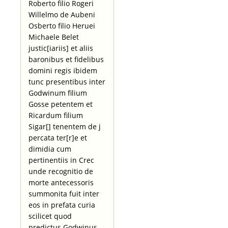
Roberto filio Rogeri
Willelmo de Aubeni
Osberto filio Heruei
Michaele Belet
justic[iariis] et aliis
baronibus et fidelibus
domini regis ibidem
tunc presentibus inter
Godwinum filium
Gosse petentem et
Ricardum filium
Sigar[] tenentem de j
percata ter[r]e et
dimidia cum
pertinentiis in Crec
unde recognitio de
morte antecessoris
summonita fuit inter
eos in prefata curia
scilicet quod
predictus Godwinus