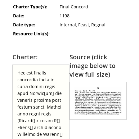
Charter Type(s):
Final Concord
Date:
1198
Date type:
Internal, Feast, Regnal
Resource Link(s):
Charter:
Source (click
image below to
Hec est finalis
view full size)
concordia facta in
curia domini regis
apud Norwic[um] die
veneris proxima post
festum sancti Mathei
anno regni regis
[Ricardi] x coram R[]
Eliens[] archidiacono
Willelmo de Warenn[]