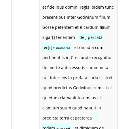
et fidelibus domini regis ibidem tunc
presentibus inter Godwinum filium
Gosse petentem et Ricardum filium
Sigar[] tenentem
de j percata
ter[r]e
et dimidia cum
numeral
pertinentiis in Crec unde recognitio
de morte antecessoris summonita
fuit inter eos in prefata curia scilicet
quod predictus Godwinus remisit et
quietum clamauit totum jus et
clamium suum quod habuit in
predicta terra et preterea
j
rodam
et dimidiam de
numeral