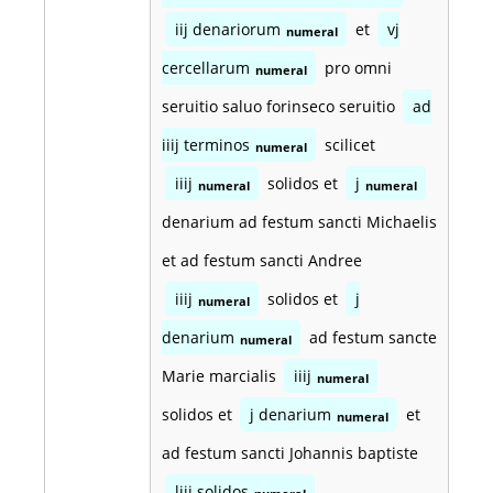
iij denariorum
et
vj
numeral
cercellarum
pro omni
numeral
seruitio saluo forinseco seruitio
ad
iiij terminos
scilicet
numeral
iiij
solidos et
j
numeral
numeral
denarium ad festum sancti Michaelis
et ad festum sancti Andree
iiij
solidos et
j
numeral
denarium
ad festum sancte
numeral
Marie marcialis
iiij
numeral
solidos et
j denarium
et
numeral
ad festum sancti Johannis baptiste
liij solidos