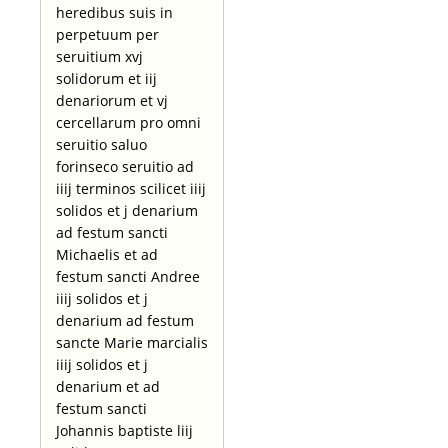
heredibus suis in
perpetuum per
seruitium xvj
solidorum et iij
denariorum et vj
cercellarum pro omni
seruitio saluo
forinseco seruitio ad
iiij terminos scilicet iiij
solidos et j denarium
ad festum sancti
Michaelis et ad
festum sancti Andree
iiij solidos et j
denarium ad festum
sancte Marie marcialis
iiij solidos et j
denarium et ad
festum sancti
Johannis baptiste liij