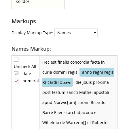
solidos
Markups
Display Markup Type:
Names Markup:
Hec est finalis concordia facta in
Uncheck All
curia domini regis
anno regni regis
date
numeral
R[icardi] x
die jouis proxima
date
post festum sancti Mathei apostoli
apud Norwic[um] coram Ricardo
Barre Eliensi archidiacono et
Willelmo de Warrenn[] et Roberto