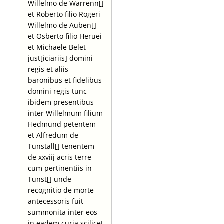
Willelmo de Warrenn[]
et Roberto filio Rogeri
Willelmo de Auben[]
et Osberto filio Heruei
et Michaele Belet
just[iciariis] domini
regis et aliis
baronibus et fidelibus
domini regis tunc
ibidem presentibus
inter Willelmum filium
Hedmund petentem
et Alfredum de
Tunstall[] tenentem
de xxviij acris terre
cum pertinentiis in
Tunst[] unde
recognitio de morte
antecessoris fuit
summonita inter eos
in eadem curia scilicet