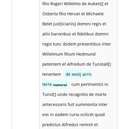
filio Rogeri Willelmo de Auben[] et
Osberto filio Heruei et Michaele
Belet just[iciariis] domini regis et
aliis baronibus et fidelibus domini
regis tunc ibidem presentibus inter
Willelmum filium Hedmund
petentem et Alfredum de Tunstall[]
tenentem
de xxviij acris
terre
cum pertinentiis in
numeral
Tunst[] unde recognitio de morte
antecessoris fuit summonita inter
eos in eadem curia scilicet quod
predictus Alfredus remisit et