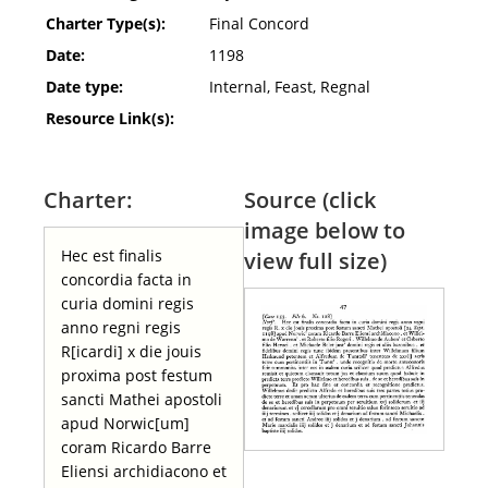
Charter Type(s):
Final Concord
Date:
1198
Date type:
Internal, Feast, Regnal
Resource Link(s):
Charter:
Source (click
image below to
Hec est finalis
view full size)
concordia facta in
curia domini regis
anno regni regis
R[icardi] x die jouis
proxima post festum
sancti Mathei apostoli
apud Norwic[um]
coram Ricardo Barre
Eliensi archidiacono et