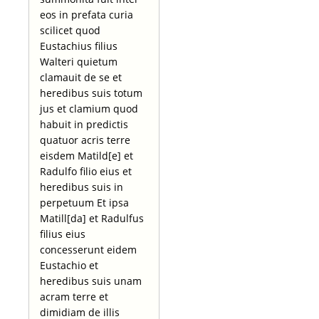
eos in prefata curia
scilicet quod
Eustachius filius
Walteri quietum
clamauit de se et
heredibus suis totum
jus et clamium quod
habuit in predictis
quatuor acris terre
eisdem Matild[e] et
Radulfo filio eius et
heredibus suis in
perpetuum Et ipsa
Matill[da] et Radulfus
filius eius
concesserunt eidem
Eustachio et
heredibus suis unam
acram terre et
dimidiam de illis