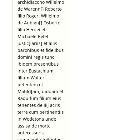
archidiacono Willelmo
de Warenn[] Roberto
filio Rogeri Willelmo
de Aubign[] Osberto
filio Heruei et
Michaele Belet
justic[iariis] et aliis
baronibus et fidelibus
domini regis tunc
ibidem presentibus
inter Eustachium
filium Walteri
petentem et
Matild[am] uiduam et
Radulfum filium eius
tenentes de iiij acris
terre cum pertinentiis
in Wodetona unde
assisa de morte
antecessoris
summonita fuit inter