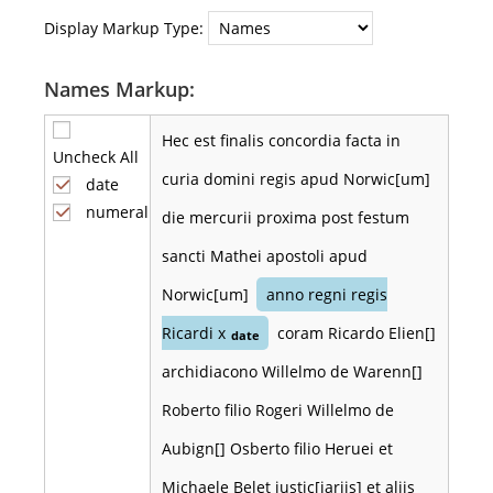
Display Markup Type:
Names Markup:
Hec est finalis concordia facta in
Uncheck All
curia domini regis apud Norwic[um]
date
numeral
die mercurii proxima post festum
sancti Mathei apostoli apud
Norwic[um]
anno regni regis
Ricardi x
coram Ricardo Elien[]
date
archidiacono Willelmo de Warenn[]
Roberto filio Rogeri Willelmo de
Aubign[] Osberto filio Heruei et
Michaele Belet justic[iariis] et aliis