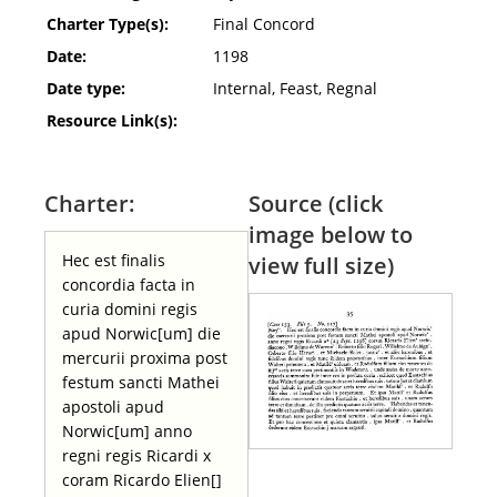
Charter Type(s):
Final Concord
Date:
1198
Date type:
Internal, Feast, Regnal
Resource Link(s):
Charter:
Source (click
image below to
Hec est finalis
view full size)
concordia facta in
curia domini regis
apud Norwic[um] die
mercurii proxima post
festum sancti Mathei
apostoli apud
Norwic[um] anno
regni regis Ricardi x
coram Ricardo Elien[]