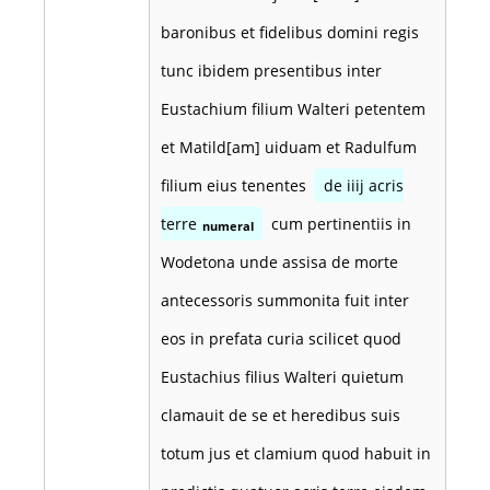
baronibus et fidelibus domini regis
tunc ibidem presentibus inter
Eustachium filium Walteri petentem
et Matild[am] uiduam et Radulfum
filium eius tenentes
de iiij acris
terre
cum pertinentiis in
numeral
Wodetona unde assisa de morte
antecessoris summonita fuit inter
eos in prefata curia scilicet quod
Eustachius filius Walteri quietum
clamauit de se et heredibus suis
totum jus et clamium quod habuit in