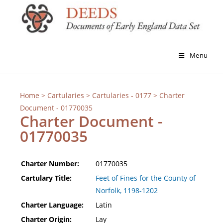
Menu
Home
>
Cartularies
>
Cartularies - 0177
> Charter
Document - 01770035
Charter Document -
01770035
Charter Number:
01770035
Cartulary Title:
Feet of Fines for the County of
Norfolk, 1198-1202
Charter Language:
Latin
Charter Origin:
Lay