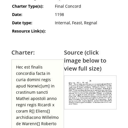
Charter Type(s):
Final Concord
Date:
1198
Date type:
Internal, Feast, Regnal
Resource Link(s):
Charter:
Source (click
image below to
Hec est finalis
view full size)
concordia facta in
curia domini regis
apud Norwic[um] in
crastinum sancti
Mathei apostoli anno
regni regis Ricardi x
coram R[] Eliens[]
archidiacono Willelmo
de Warenn[] Roberto