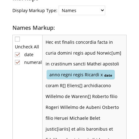
Display Markup Type:
Names Markup:
Hec est finalis concordia facta in
Uncheck All
curia domini regis apud Norwic[um]
date
numeral
in crastinum sancti Mathei apostoli
anno regni regis Ricardi x
date
coram R[] Eliens[] archidiacono
Willelmo de Warenn[] Roberto filio
Rogeri Willelmo de Aubeni Osberto
filio Heruei Michaele Belet
justic[iariis] et aliis baronibus et