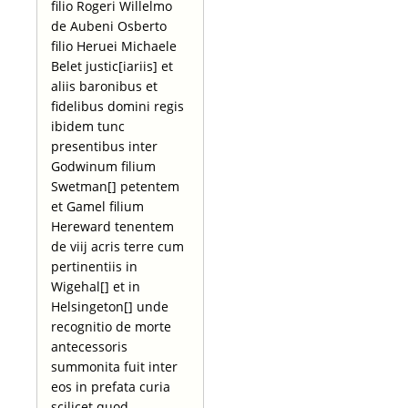
filio Rogeri Willelmo
de Aubeni Osberto
filio Heruei Michaele
Belet justic[iariis] et
aliis baronibus et
fidelibus domini regis
ibidem tunc
presentibus inter
Godwinum filium
Swetman[] petentem
et Gamel filium
Hereward tenentem
de viij acris terre cum
pertinentiis in
Wigehal[] et in
Helsingeton[] unde
recognitio de morte
antecessoris
summonita fuit inter
eos in prefata curia
scilicet quod