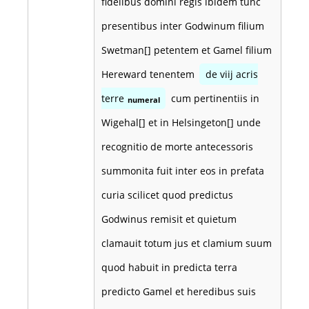
fidelibus domini regis ibidem tunc
presentibus inter Godwinum filium
Swetman[] petentem et Gamel filium
Hereward tenentem
de viij acris
terre
cum pertinentiis in
numeral
Wigehal[] et in Helsingeton[] unde
recognitio de morte antecessoris
summonita fuit inter eos in prefata
curia scilicet quod predictus
Godwinus remisit et quietum
clamauit totum jus et clamium suum
quod habuit in predicta terra
predicto Gamel et heredibus suis