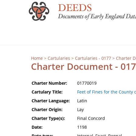
Home
>
Cartularies
>
Cartularies - 0177
> Charter 
Charter Document - 01
Charter Number:
01770019
Cartulary Title:
Feet of Fines for the County 
Charter Language:
Latin
Charter Origin:
Lay
Charter Type(s):
Final Concord
Date:
1198
Date type:
Internal, Feast, Regnal