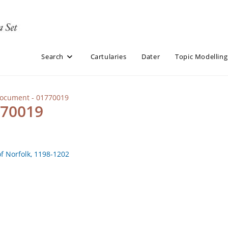
Search
Cartularies
Dater
Topic Modelling
Document - 01770019
770019
of Norfolk, 1198-1202