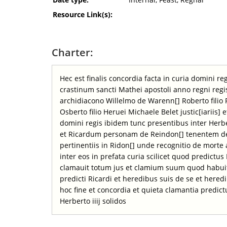
Resource Link(s):
Charter:
Hec est finalis concordia facta in curia domini r
crastinum sancti Mathei apostoli anno regni regis
archidiacono Willelmo de Warenn[] Roberto filio
Osberto filio Heruei Michaele Belet justic[iariis] e
domini regis ibidem tunc presentibus inter Her
et Ricardum personam de Reindon[] tenentem de 
pertinentiis in Ridon[] unde recognitio de morte
inter eos in prefata curia scilicet quod predictu
clamauit totum jus et clamium suum quod habuit i
predicti Ricardi et heredibus suis de se et here
hoc fine et concordia et quieta clamantia predic
Herberto iiij solidos