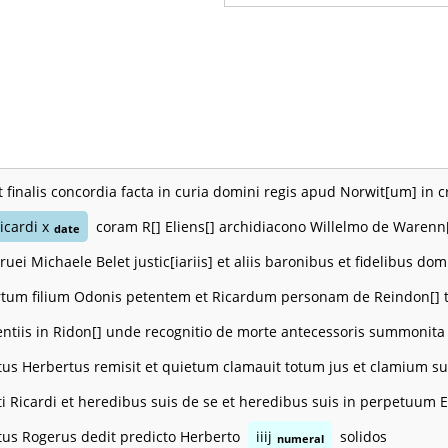
t finalis concordia facta in curia domini regis apud Norwit[um] in 
icardi x
coram R[] Eliens[] archidiacono Willelmo de Warenn[
date
eruei Michaele Belet justic[iariis] et aliis baronibus et fidelibus d
tum filium Odonis petentem et Ricardum personam de Reindon[]
entiis in Ridon[] unde recognitio de morte antecessoris summonita fu
tus Herbertus remisit et quietum clamauit totum jus et clamium su
ti Ricardi et heredibus suis de se et heredibus suis in perpetuum E
tus Rogerus dedit predicto Herberto
iiij
solidos
numeral