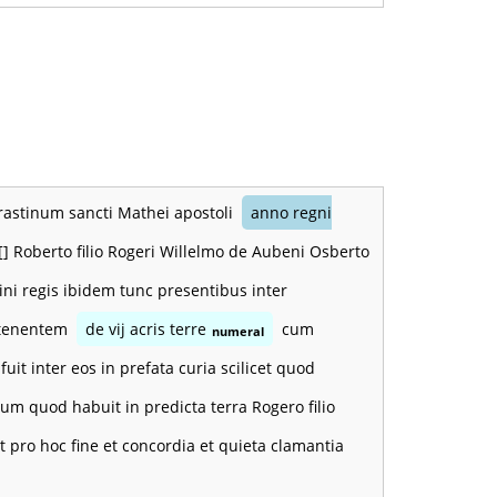
crastinum sancti Mathei apostoli
anno regni
] Roberto filio Rogeri Willelmo de Aubeni Osberto
omini regis ibidem tunc presentibus inter
 tenentem
de vij acris terre
cum
numeral
it inter eos in prefata curia scilicet quod
um quod habuit in predicta terra Rogero filio
t pro hoc fine et concordia et quieta clamantia