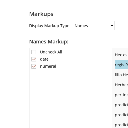
Markups
Display Markup Type:
Names Markup:
Uncheck All
Hec es
date
regis R
numeral
filio H
Herber
pertin
predic
predic
predic