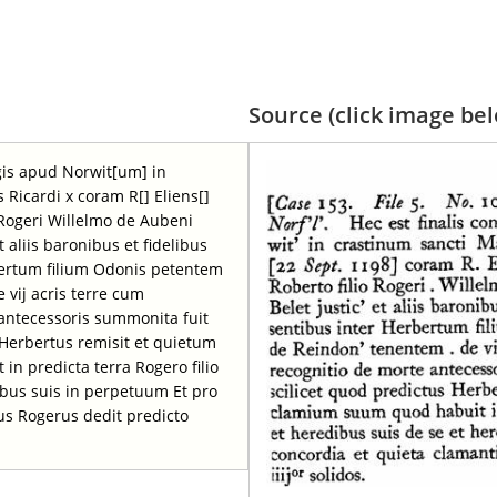
Source (click image belo
egis apud Norwit[um] in
 Ricardi x coram R[] Eliens[]
 Rogeri Willelmo de Aubeni
t aliis baronibus et fidelibus
bertum filium Odonis petentem
vij acris terre cum
 antecessoris summonita fuit
s Herbertus remisit et quietum
n predicta terra Rogero filio
dibus suis in perpetuum Et pro
tus Rogerus dedit predicto