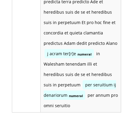
predicta terra predicto Ade et
heredibus suis de se et heredibus
suis in perpetuum Et pro hoc fine et
concordia et quieta clamantia
predictus Adam dedit predicto Alano
j acram ter[r]e
in
numeral
Walesham tenendam illi et
heredibus suis de se et heredibus
suis in perpetuum
per seruitium ij
denariorum
per annum pro
numeral
omni seruitio