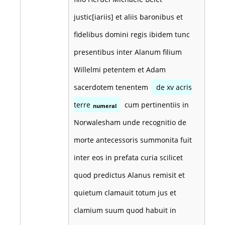
justic[iariis] et aliis baronibus et
fidelibus domini regis ibidem tunc
presentibus inter Alanum filium
Willelmi petentem et Adam
sacerdotem tenentem
de xv acris
terre
cum pertinentiis in
numeral
Norwalesham unde recognitio de
morte antecessoris summonita fuit
inter eos in prefata curia scilicet
quod predictus Alanus remisit et
quietum clamauit totum jus et
clamium suum quod habuit in