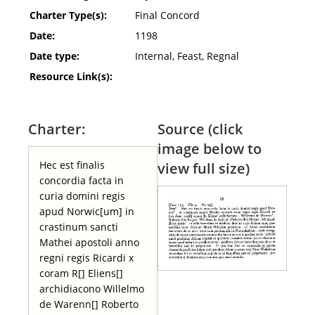
Charter Type(s):
Final Concord
Date:
1198
Date type:
Internal, Feast, Regnal
Resource Link(s):
Charter:
Source (click
image below to
Hec est finalis
view full size)
concordia facta in
curia domini regis
apud Norwic[um] in
crastinum sancti
Mathei apostoli anno
regni regis Ricardi x
coram R[] Eliens[]
archidiacono Willelmo
de Warenn[] Roberto