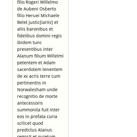
filio Rogeri Willelmo
de Aubeni Osberto
filio Heruei Michaele
Belet justic[iariis] et
aliis baronibus et
fidelibus domini regis
ibidem tunc
presentibus inter
Alanum filium Willelmi
petentem et Adam
sacerdotem tenentem
de xv acris terre cum
pertinentiis in
Norwalesham unde
recognitio de morte
antecessoris
summonita fuit inter
eos in prefata curia
scilicet quod
predictus Alanus
remisit et quietum