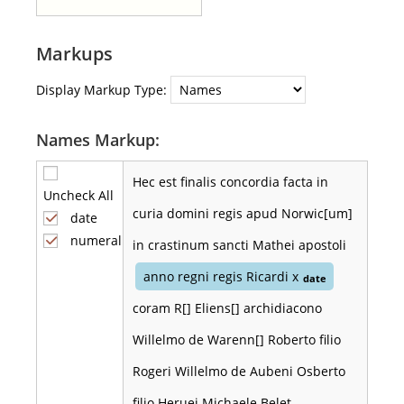
Markups
Display Markup Type:
Names Markup:
Hec est finalis concordia facta in
Uncheck All
curia domini regis apud Norwic[um]
date
numeral
in crastinum sancti Mathei apostoli
anno regni regis Ricardi x
date
coram R[] Eliens[] archidiacono
Willelmo de Warenn[] Roberto filio
Rogeri Willelmo de Aubeni Osberto
filio Heruei Michaele Belet