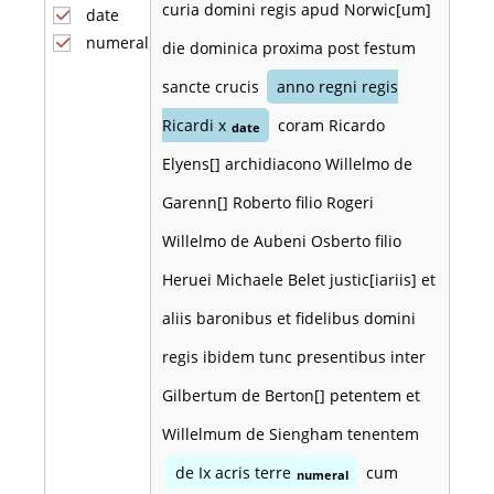
curia domini regis apud Norwic[um]
date
numeral
die dominica proxima post festum
sancte crucis
anno regni regis
Ricardi x
coram Ricardo
date
Elyens[] archidiacono Willelmo de
Garenn[] Roberto filio Rogeri
Willelmo de Aubeni Osberto filio
Heruei Michaele Belet justic[iariis] et
aliis baronibus et fidelibus domini
regis ibidem tunc presentibus inter
Gilbertum de Berton[] petentem et
Willelmum de Siengham tenentem
de Ix acris terre
cum
numeral