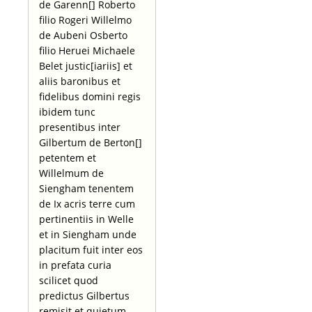
de Garenn[] Roberto
filio Rogeri Willelmo
de Aubeni Osberto
filio Heruei Michaele
Belet justic[iariis] et
aliis baronibus et
fidelibus domini regis
ibidem tunc
presentibus inter
Gilbertum de Berton[]
petentem et
Willelmum de
Siengham tenentem
de Ix acris terre cum
pertinentiis in Welle
et in Siengham unde
placitum fuit inter eos
in prefata curia
scilicet quod
predictus Gilbertus
remisit et quietum