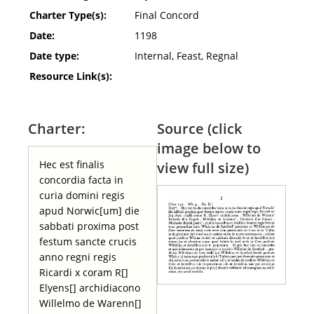
Charter Type(s):
Final Concord
Date:
1198
Date type:
Internal, Feast, Regnal
Resource Link(s):
Charter:
Source (click
image below to
Hec est finalis
view full size)
concordia facta in
curia domini regis
apud Norwic[um] die
sabbati proxima post
festum sancte crucis
anno regni regis
Ricardi x coram R[]
Elyens[] archidiacono
Willelmo de Warenn[]