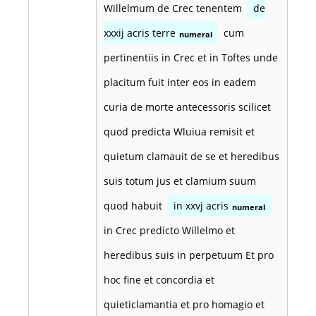
Willelmum de Crec tenentem
de
xxxij acris terre
cum
numeral
pertinentiis in Crec et in Toftes unde
placitum fuit inter eos in eadem
curia de morte antecessoris scilicet
quod predicta Wluiua remisit et
quietum clamauit de se et heredibus
suis totum jus et clamium suum
quod habuit
in xxvj acris
numeral
in Crec predicto Willelmo et
heredibus suis in perpetuum Et pro
hoc fine et concordia et
quieticlamantia et pro homagio et