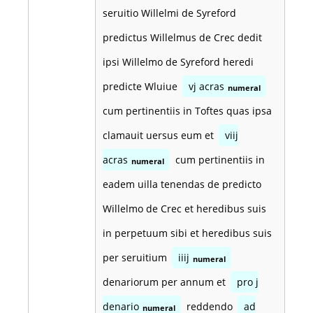
seruitio Willelmi de Syreford
predictus Willelmus de Crec dedit
ipsi Willelmo de Syreford heredi
predicte Wluiue
vj acras
numeral
cum pertinentiis in Toftes quas ipsa
clamauit uersus eum et
viij
acras
cum pertinentiis in
numeral
eadem uilla tenendas de predicto
Willelmo de Crec et heredibus suis
in perpetuum sibi et heredibus suis
per seruitium
iiij
numeral
denariorum per annum et
pro j
denario
reddendo
ad
numeral