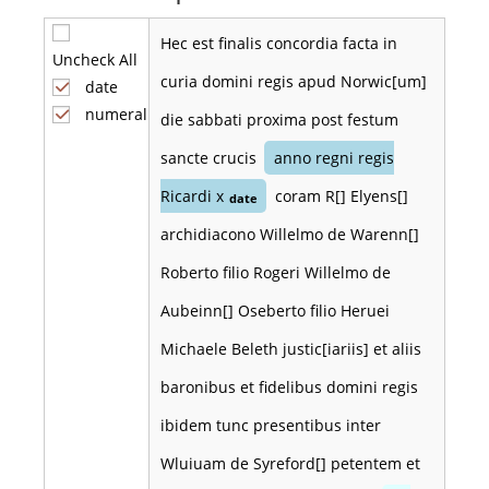
Hec est finalis concordia facta in
Uncheck All
curia domini regis apud Norwic[um]
date
numeral
die sabbati proxima post festum
sancte crucis
anno regni regis
Ricardi x
coram R[] Elyens[]
date
archidiacono Willelmo de Warenn[]
Roberto filio Rogeri Willelmo de
Aubeinn[] Oseberto filio Heruei
Michaele Beleth justic[iariis] et aliis
baronibus et fidelibus domini regis
ibidem tunc presentibus inter
Wluiuam de Syreford[] petentem et