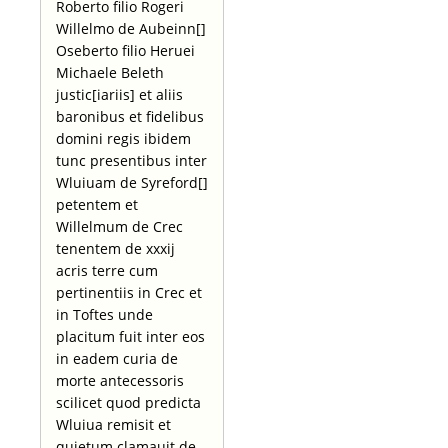
Roberto filio Rogeri
Willelmo de Aubeinn[]
Oseberto filio Heruei
Michaele Beleth
justic[iariis] et aliis
baronibus et fidelibus
domini regis ibidem
tunc presentibus inter
Wluiuam de Syreford[]
petentem et
Willelmum de Crec
tenentem de xxxij
acris terre cum
pertinentiis in Crec et
in Toftes unde
placitum fuit inter eos
in eadem curia de
morte antecessoris
scilicet quod predicta
Wluiua remisit et
quietum clamauit de