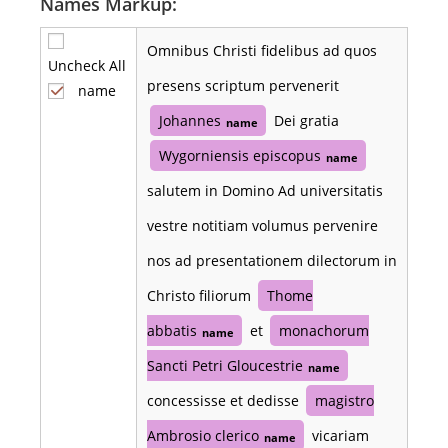
Names Markup:
Omnibus Christi fidelibus ad quos
Uncheck All
presens scriptum pervenerit
name
Johannes
Dei gratia
name
Wygorniensis episcopus
name
salutem in Domino Ad universitatis
vestre notitiam volumus pervenire
nos ad presentationem dilectorum in
Christo filiorum
Thome
abbatis
et
monachorum
name
Sancti Petri Gloucestrie
name
concessisse et dedisse
magistro
Ambrosio clerico
vicariam
name