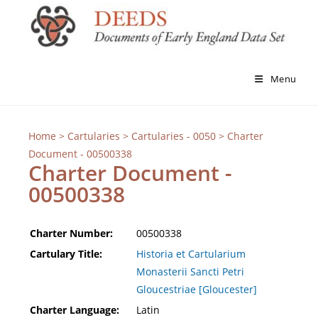
Menu
Home
>
Cartularies
>
Cartularies - 0050
> Charter
Document - 00500338
Charter Document -
00500338
Charter Number:
00500338
Cartulary Title:
Historia et Cartularium
Monasterii Sancti Petri
Gloucestriae [Gloucester]
Charter Language:
Latin