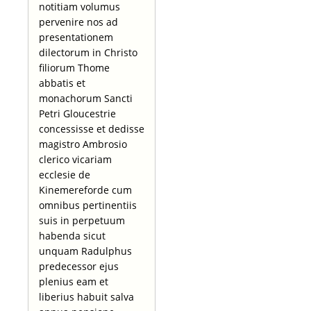
notitiam volumus
pervenire nos ad
presentationem
dilectorum in Christo
filiorum Thome
abbatis et
monachorum Sancti
Petri Gloucestrie
concessisse et dedisse
magistro Ambrosio
clerico vicariam
ecclesie de
Kinemereforde cum
omnibus pertinentiis
suis in perpetuum
habenda sicut
unquam Radulphus
predecessor ejus
plenius eam et
liberius habuit salva