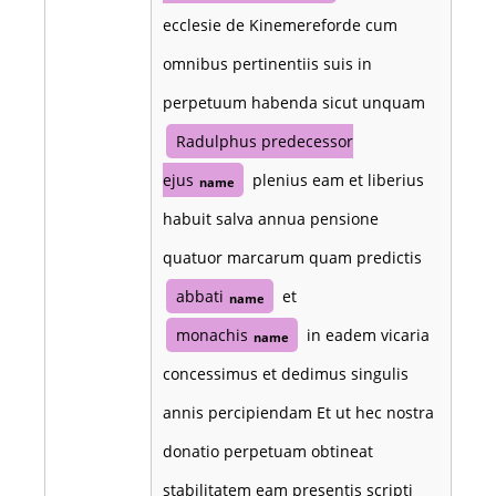
ecclesie de Kinemereforde cum
omnibus pertinentiis suis in
perpetuum habenda sicut unquam
Radulphus predecessor
ejus
plenius eam et liberius
name
habuit salva annua pensione
quatuor marcarum quam predictis
abbati
et
name
monachis
in eadem vicaria
name
concessimus et dedimus singulis
annis percipiendam Et ut hec nostra
donatio perpetuam obtineat
stabilitatem eam presentis scripti