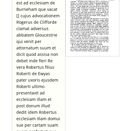
est ad ecclesiam de
Burneham que vacat
[] cujus advocationem
Rogerus de Clifforde
clamat adversus
abbatem Gloucestrie
qui venit per
attornatum suum et
dicit quod assisa non
debet inde fieri Re
vera Robertus filius
Roberti de Ewyas
pater uxoris ejusdem
Roberti ultimo
presentavit ad
ecclesiam illam et
post donum illud
dedit idem Robertus
ecclesiam illam domui
sue per cartam suam