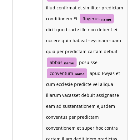
illud confirmat et similiter predictam
conditionem Et
Rogerus
name
dicit quod carte ille non debent ei
nocere quin habeat seysinam suam
quia per predictam cartam debuit
abbas
posuisse
name
conventum
apud Ewyas et
name
cum ecclesie predicte vel aliqua
illarum vacasset debuit assignasse
eam ad sustentationem ejusdem
conventus per predictam
conventionem et super hoc contra
cartam illam dedit idem predictas