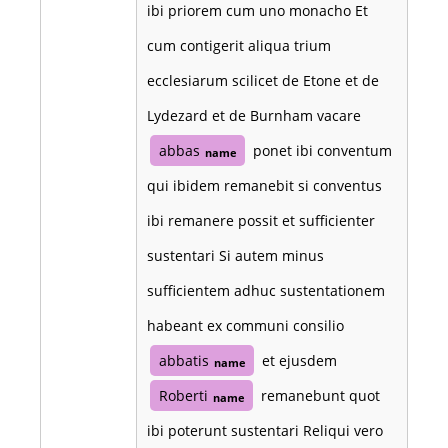
ibi priorem cum uno monacho Et
cum contigerit aliqua trium
ecclesiarum scilicet de Etone et de
Lydezard et de Burnham vacare
abbas
ponet ibi conventum
name
qui ibidem remanebit si conventus
ibi remanere possit et sufficienter
sustentari Si autem minus
sufficientem adhuc sustentationem
habeant ex communi consilio
abbatis
et ejusdem
name
Roberti
remanebunt quot
name
ibi poterunt sustentari Reliqui vero