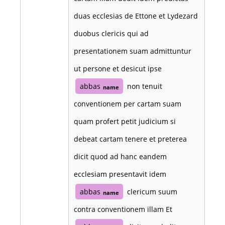
duas ecclesias de Ettone et Lydezard
duobus clericis qui ad
presentationem suam admittuntur
ut persone et desicut ipse
abbas
non tenuit
name
conventionem per cartam suam
quam profert petit judicium si
debeat cartam tenere et preterea
dicit quod ad hanc eandem
ecclesiam presentavit idem
abbas
clericum suum
name
contra conventionem illam Et