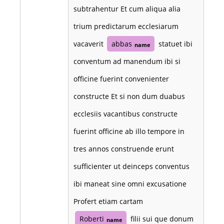
subtrahentur Et cum aliqua alia
trium predictarum ecclesiarum
vacaverit
abbas
statuet ibi
name
conventum ad manendum ibi si
officine fuerint convenienter
constructe Et si non dum duabus
ecclesiis vacantibus constructe
fuerint officine ab illo tempore in
tres annos construende erunt
sufficienter ut deinceps conventus
ibi maneat sine omni excusatione
Profert etiam cartam
Roberti
filii sui que donum
name