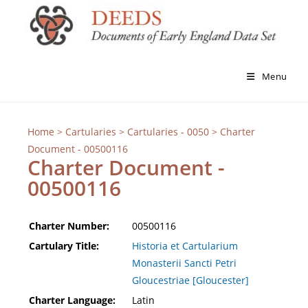
Menu
Home
>
Cartularies
>
Cartularies - 0050
> Charter
Document - 00500116
Charter Document -
00500116
Charter Number:
00500116
Cartulary Title:
Historia et Cartularium
Monasterii Sancti Petri
Gloucestriae [Gloucester]
Charter Language:
Latin