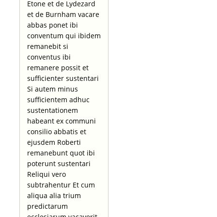
Etone et de Lydezard
et de Burnham vacare
abbas ponet ibi
conventum qui ibidem
remanebit si
conventus ibi
remanere possit et
sufficienter sustentari
Si autem minus
sufficientem adhuc
sustentationem
habeant ex communi
consilio abbatis et
ejusdem Roberti
remanebunt quot ibi
poterunt sustentari
Reliqui vero
subtrahentur Et cum
aliqua alia trium
predictarum
ecclesiarum vacaverit