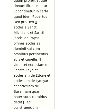
quam profert et que
donum illud testatur
Et continetur in carta
quod idem Robertus
Deo pro Deo []
ecclesie Sancti
Michaelis et Sancti
Jacobi de Ewyas
omnes ecclesias
dominii sui cum
omnibus pertinentiis
suis et capellis []
videlicet ecclesiam de
Sancte Keyn et
ecclesiam de Ettone et
ecclesiam de Lydeyard
et ecclesiam de
Burenham quam
pater suus Haraldus
dedit [] ad
construendum