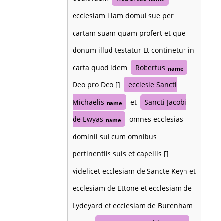
ecclesiam illam domui sue per
cartam suam quam profert et que
donum illud testatur Et continetur in
carta quod idem
Robertus
name
Deo pro Deo []
ecclesie Sancti
Michaelis
et
Sancti Jacobi
name
de Ewyas
omnes ecclesias
name
dominii sui cum omnibus
pertinentiis suis et capellis []
videlicet ecclesiam de Sancte Keyn et
ecclesiam de Ettone et ecclesiam de
Lydeyard et ecclesiam de Burenham