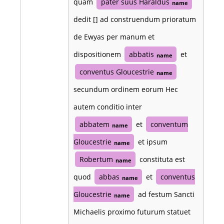
quam
pater suus Haraldus
name
dedit [] ad construendum prioratum
de Ewyas per manum et
dispositionem
abbatis
et
name
conventus Gloucestrie
name
secundum ordinem eorum Hec
autem conditio inter
abbatem
et
conventum
name
Gloucestrie
et ipsum
name
Robertum
constituta est
name
quod
abbas
et
conventus
name
Gloucestrie
ad festum Sancti
name
Michaelis proximo futurum statuet