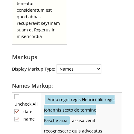
teneatur
consideratum est
quod abbas
recuperavit seysinam
suam et Rogerus in
misericordia
Markups
Display Markup Type:
Names Markup:
Anno regni regis Henrici filii regis
Uncheck All
Johannis sexto de termino
date
name
Pasche
assisa venit
date
recognoscere quis advocatus