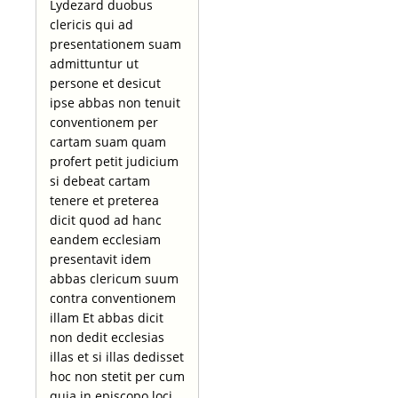
Lydezard duobus
clericis qui ad
presentationem suam
admittuntur ut
persone et desicut
ipse abbas non tenuit
conventionem per
cartam suam quam
profert petit judicium
si debeat cartam
tenere et preterea
dicit quod ad hanc
eandem ecclesiam
presentavit idem
abbas clericum suum
contra conventionem
illam Et abbas dicit
non dedit ecclesias
illas et si illas dedisset
hoc non stetit per cum
quia in episcopo loci