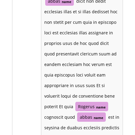
abbas
dicit non dedit
name
ecclesias illas et si illas dedisset hoc
non stetit per cum quia in episcopo
loci est ecclesias illas assignare in
proprios usus de hoc quod dicit
quod presentavit clericum suum ad
eandem ecclesiam hoc verum est
quia episcopus loci voluit eam
appropriare in usus suos Et si
voluerit loqui de conventione bene
poterit Et quia
Rogerus
name
cognoscit quod
abbas
est in
name
seysina de duabus ecclesiis predictis