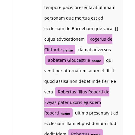
tempore pacis presentavit ultimam
personam que mortua est ad
ecclesiam de Burneham que vacat []
cujus advocationem
Rogerus de
Clifforde
clamat adversus
name
abbatem Gloucestrie
qui
name
venit per attornatum suum et dicit
quod assisa non debet inde fieri Re
vera
Robertus filius Roberti de
Ewyas pater uxoris ejusdem
Roberti
ultimo presentavit ad
name
ecclesiam illam et post donum illud
dedit idem
Robertus
name