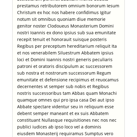
prestamus retributorem omnium bonorum Iesum
Christum ex hoc nos habere confidimus Igitur
notum sit omnibus quoniam diue memorie
genitor noster Clodoueus Monasterium Domini
nostri Ioannis ex dono ipsius sub sua emunitate
recepit tenuit et honorauit suisque posteris
Regibus per preceptum hereditarium reliquit Ita
et nos venerabilem Siluestrum Abbatem ipsius
loci et Domini Ioannis nostri generis peculiaris
patroni et oratoris discipulum ac successorem
sub nostra et nostrorum successorum Regum
emunitate et defensione recipimus et reuocamus
decernentes vt semper sub nobis et Regibus
nostris successoribus tam Abbas quam Monachi
quamque omnes qui pro ipsa casa Dei aut ipso
Abbate spectare videntur seu in reliquum esse
debent semper maneant et ex suis Abbatem
constituant Nullasque requisitiones nec nos nec
publici iudices ab ipso loco vel a dominis
eiusdem Monasterij requiramus Sumptus vero