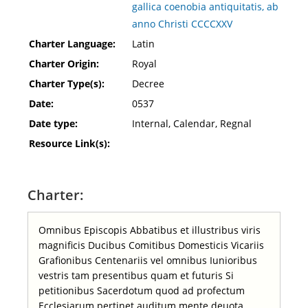
gallica coenobia antiquitatis, ab
anno Christi CCCCXXV
Charter Language:
Latin
Charter Origin:
Royal
Charter Type(s):
Decree
Date:
0537
Date type:
Internal, Calendar, Regnal
Resource Link(s):
Charter:
Omnibus Episcopis Abbatibus et illustribus viris
magnificis Ducibus Comitibus Domesticis Vicariis
Grafionibus Centenariis vel omnibus Iunioribus
vestris tam presentibus quam et futuris Si
petitionibus Sacerdotum quod ad profectum
Ecclesiarum pertinet auditum mente deuota