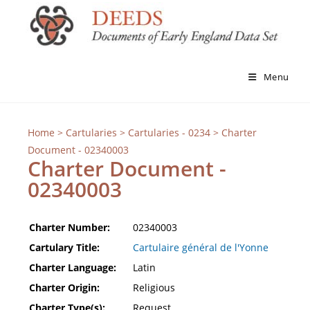
Menu
Home
>
Cartularies
>
Cartularies - 0234
> Charter
Document - 02340003
Charter Document -
02340003
Charter Number:
02340003
Cartulary Title:
Cartulaire général de l'Yonne
Charter Language:
Latin
Charter Origin:
Religious
Charter Type(s):
Request