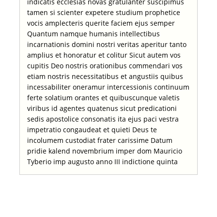
indicatis ecclesias novas gratulanter suscipimus
tamen si scienter expetere studium prophetice
vocis amplecteris querite faciem ejus semper
Quantum namque humanis intellectibus
incarnationis domini nostri veritas aperitur tanto
amplius et honoratur et colitur Sicut autem vos
cupitis Deo nostris orationibus commendari vos
etiam nostris necessitatibus et angustiis quibus
incessabiliter oneramur intercessionis continuum
ferte solatium orantes et quibuscunque valetis
viribus id agentes quatenus sicut predicationi
sedis apostolice consonatis ita ejus paci vestra
impetratio congaudeat et quieti Deus te
incolumem custodiat frater carissime Datum
pridie kalend novembrium imper dom Mauricio
Tyberio imp augusto anno III indictione quinta